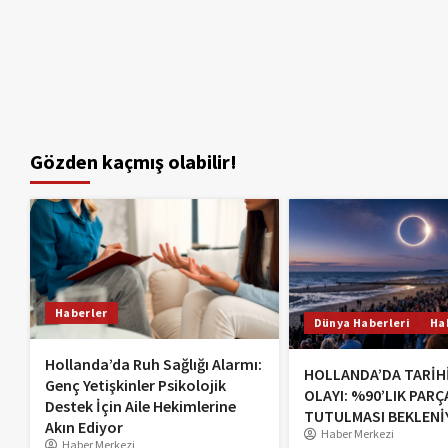
Gözden kaçmış olabilir!
Haberler
Dünya Haberleri
Ha
Hollanda’da Ruh Sağlığı Alarmı:
HOLLANDA’DA TARİH
Genç Yetişkinler Psikolojik
OLAYI: %90’LIK PARÇ
Destek İçin Aile Hekimlerine
TUTULMASI BEKLENİ
Akın Ediyor
Haber Merkezi
Haber Merkezi