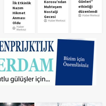
Günleri”
Korosu’ndan
İlk Etkinlik
etkinliği
Muhteşem
Nazım
düzenlendi
Nostalji
Hikmet
Haber Merkezi
Gecesi
Anması
Haber Merkezi
Oldu
Haber
Merkezi