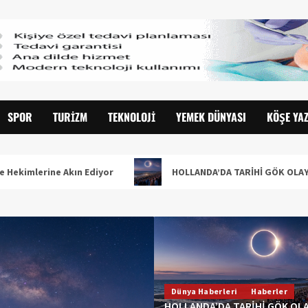
SPOR
TURIZM
TEKNOLOJI
YEMEK DÜNYASI
KÖŞE YAZ
 Akın Ediyor
HOLLANDA’DA TARİHİ GÖK OLAYI: %90’LIK PA
Dünya Haberleri
Haberler
HOLLANDA’DA TARİHİ GÖK OLAY