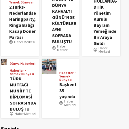
HOLLANDA-
Yemek Dünyası
DÜNYA
2.Turks-
DTİK
KAHVALTI
Nederlandse
Yönetim
GÜNÜ’NDE
Haringparty,
Kurulu
KÜLTÜRLER
Ringa Balığı
Bayram
AYNI
Kasap Döner
Yemeğinde
SOFRADA
Partisi
Bir Araya
BULUŞTU
Haber Merkezi
Geldi
Haber
Haber
Merkezi
Merkezi
Dünya Haberleri
Haberler
Haberler
Yemek Dünyası
Yemek
TÜRK
Dünyası
Başkent
MUTFAĞI
35
MÜNİH’TE
yaşında
DİPLOMASİ
Haber
SOFRASINDA
Merkezi
BULUŞTU
Haber Merkezi
Socials