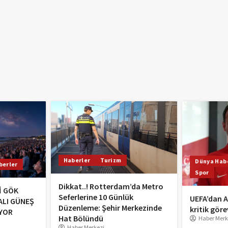
Haberler
Turizm
Dünya Habe
berler
Spor
Dikkat..! Rotterdam’da Metro
İ GÖK
Seferlerine 10 Günlük
UEFA’dan A
ALI GÜNEŞ
Düzenleme: Şehir Merkezinde
kritik göre
YOR
Hat Bölündü
Haber Merk
Haber Merkezi