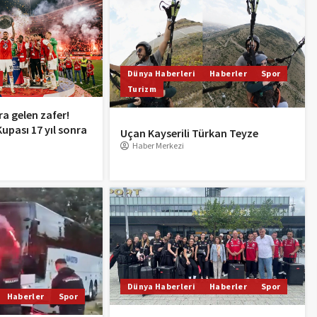
Dünya Haberleri
Haberler
Spor
Turizm
a gelen zafer!
upası 17 yıl sonra
Uçan Kayserili Türkan Teyze
Haber Merkezi
Dünya Haberleri
Haberler
Spor
Haberler
Spor