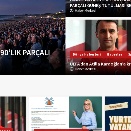
PARÇALI GÜNEŞ TUTULMASI B
Haber Merkezi
lerine 10 Günlük
Dünya Haberleri
Haberler
S
Dünya Haberleri
Haberler
S
 Bölündü
UEFA’dan Atilla Ka
UEFA’dan Atilla Karaoğlan’a kr
Haber Merkezi
Haber Merkezi
berler