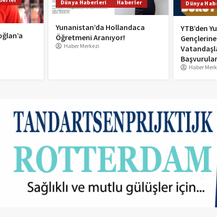
Dünya Haberleri
Haberler
Dünya Habe
Yunanistan’da Hollandaca
YTB’den Yu
oğlan’a
Öğretmeni Aranıyor!
Gençlerine
Haber Merkezi
Vatandaşl
Başvurular
Haber Merk