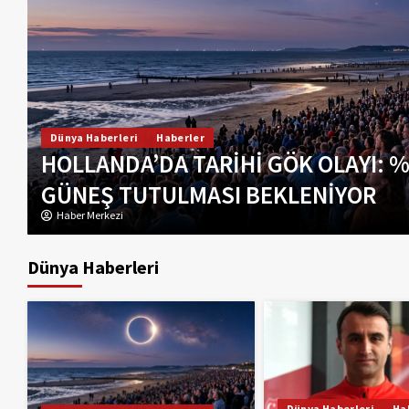
Haberler
Turizm
Dikkat..! Rotterdam’da Metro Sefer
Düzenleme: Şehir Merkezinde Hat
Haber Merkezi
Dünya Haberleri
Dünya Haberleri
Ha