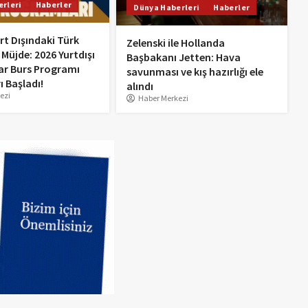
UEFA’dan Atilla Karaoğlan’a
rleri
Haberler
Dünya Haberleri
Haberler
kritik görev
rt Dışındaki Türk
Zelenski ile Hollanda
1
 Müjde: 2026 Yurtdışı
Başbakanı Jetten: Hava
ar Burs Programı
savunması ve kış hazırlığı ele
Tam 17 sene sonra gelen
ı Başladı!
alındı
zafer! Hollanda Süper
ezi
Haber Merkezi
Kupası 17 yıl sonra AZ
Alkmaar’ın
2
Uçan Kayserili Türkan Teyze
3
U15 Kadın Softbol Milli
Takımı Hollanda’da
Coşkuyla Karşılandı