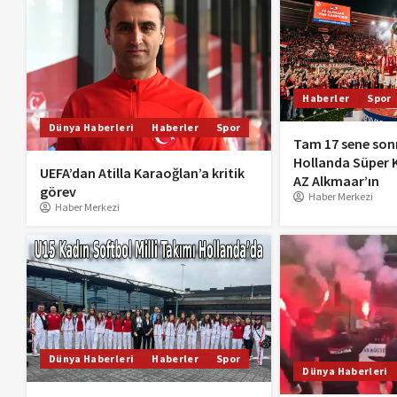
Haberler
Spor
Dünya Haberleri
Haberler
Spor
Tam 17 sene sonr
Hollanda Süper K
UEFA’dan Atilla Karaoğlan’a kritik
AZ Alkmaar’ın
görev
Haber Merkezi
Haber Merkezi
Dünya Haberleri
Haberler
Spor
Dünya Haberleri