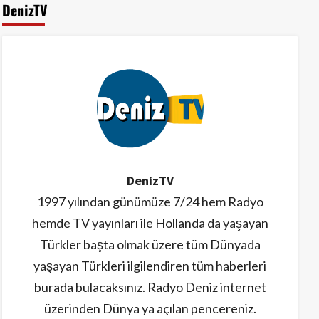
DenizTV
4
Samsunspor’a Hollanda’da
meşaleli karşılama
5
DenizTV
1997 yılından günümüze 7/24 hem Radyo
hemde TV yayınları ile Hollanda da yaşayan
Türkler başta olmak üzere tüm Dünyada
yaşayan Türkleri ilgilendiren tüm haberleri
burada bulacaksınız. Radyo Deniz internet
üzerinden Dünya ya açılan pencereniz.