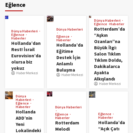
Eğlence
Dünya Haberleri
Eğlence
Haberler
Rotterdam’da
Dünya Haberleri
Dünya Haberleri
“Aşkın
Eğlence
Eğlence
Haberler
Haberler
Ozanları”na
Hollanda’dan
Hollanda’da
Büyük İlgi:
Rest! İsrail
Eğitime
Salon Tıklım
Eurovision’da
Destek İçin
Tıklım Doldu,
olursa biz
Anlamlı
Dakikalarca
yokuz
Buluşma
Ayakta
Haber Merkezi
Haber Merkezi
Alkışlandı
Haber Merkezi
Dünya
Haberleri
Eğlence
Haberler
Dünya Haberleri
Hollanda
Eğlence
Eğlence
ADD’nin
Haberler
Haberler
Hollanda’da
Rotterdam
Yeni
“Açık Çatı
Melodi
Lokalindeki