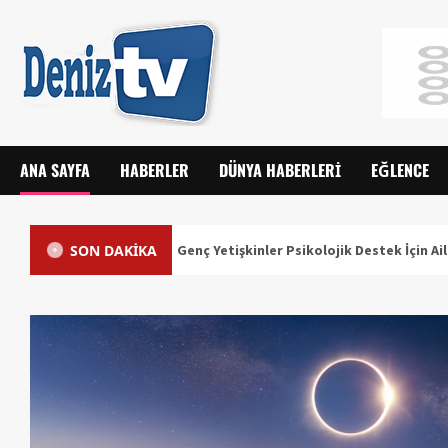
ANA SAYFA
HABERLER
DÜNYA HABERLERI
EĞLENCE
SON DAKİKA
lığı Alarmı: Genç Yetişkinler Psikolojik Destek İçin Aile Hekimlerine