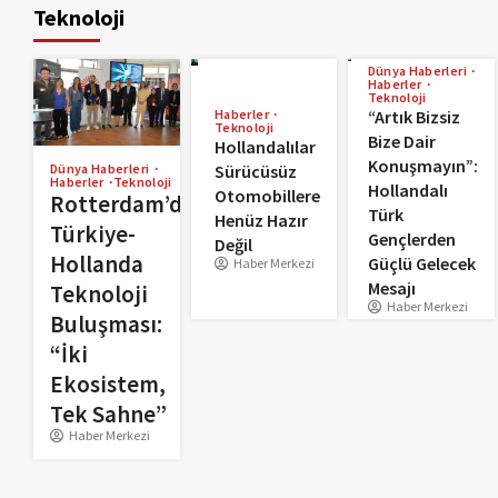
Teknoloji
Dünya Haberleri
Haberler
Teknoloji
Haberler
“Artık Bizsiz
Teknoloji
Bize Dair
Hollandalılar
Konuşmayın”:
Sürücüsüz
Dünya Haberleri
Haberler
Teknoloji
Hollandalı
Otomobillere
Rotterdam’da
Türk
Henüz Hazır
Türkiye-
Gençlerden
Değil
Hollanda
Güçlü Gelecek
Haber Merkezi
Mesajı
Teknoloji
Haber Merkezi
Buluşması:
“İki
Ekosistem,
Tek Sahne”
Haber Merkezi