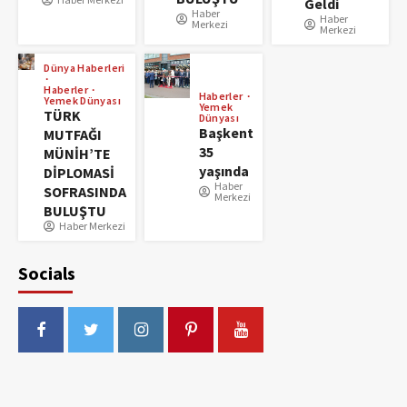
Geldi
Haber
Haber
Merkezi
Merkezi
Dünya Haberleri
Haberler
Haberler
Yemek Dünyası
Yemek
TÜRK
Dünyası
Başkent
MUTFAĞI
35
MÜNİH’TE
yaşında
DİPLOMASİ
Haber
SOFRASINDA
Merkezi
BULUŞTU
Haber Merkezi
Socials