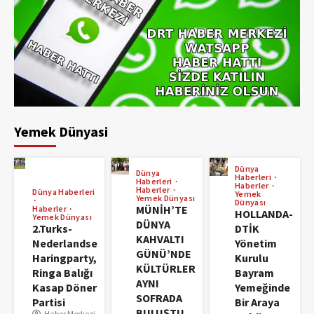
Yemek Dünyasi
Dünya
Dünya
Haberleri
Haberleri
Haberler
Haberler
Dünya Haberleri
Yemek
Yemek Dünyası
Dünyası
MÜNİH’TE
Haberler
HOLLANDA-
Yemek Dünyası
DÜNYA
2.Turks-
DTİK
KAHVALTI
Nederlandse
Yönetim
GÜNÜ’NDE
Haringparty,
Kurulu
KÜLTÜRLER
Ringa Balığı
Bayram
AYNI
Kasap Döner
Yemeğinde
SOFRADA
Partisi
Bir Araya
BULUŞTU
Haber Merkezi