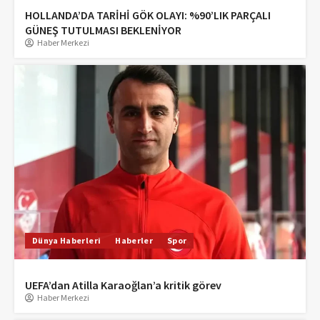
HOLLANDA’DA TARİHİ GÖK OLAYI: %90’LIK PARÇALI
GÜNEŞ TUTULMASI BEKLENİYOR
Haber Merkezi
Dünya Haberleri
Haberler
Spor
UEFA’dan Atilla Karaoğlan’a kritik görev
Haber Merkezi