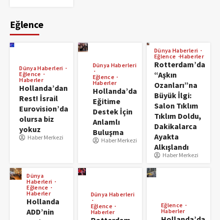
Eğlence
Dünya Haberleri
Eğlence
Haberler
Rotterdam’da
Dünya Haberleri
Dünya Haberleri
“Aşkın
Eğlence
Eğlence
Haberler
Haberler
Ozanları”na
Hollanda’dan
Hollanda’da
Büyük İlgi:
Rest! İsrail
Eğitime
Salon Tıklım
Eurovision’da
Destek İçin
Tıklım Doldu,
olursa biz
Anlamlı
Dakikalarca
yokuz
Buluşma
Ayakta
Haber Merkezi
Haber Merkezi
Alkışlandı
Haber Merkezi
Dünya
Haberleri
Eğlence
Haberler
Dünya Haberleri
Hollanda
Eğlence
Eğlence
ADD’nin
Haberler
Haberler
Hollanda’da
Rotterdam