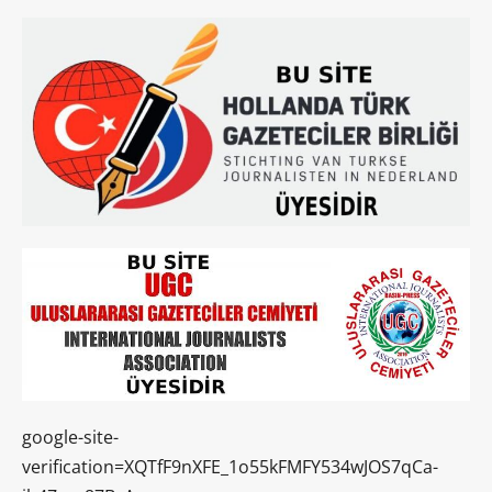
google-site-
verification=XQTfF9nXFE_1o55kFMFY534wJOS7qCa-