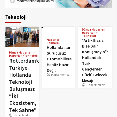
Teknoloji
Dünya Haberleri
Haberler
Teknoloji
Haberler
“Artık Bizsiz
Teknoloji
Bize Dair
Hollandalılar
Konuşmayın”:
Sürücüsüz
Dünya Haberleri
Haberler
Teknoloji
Hollandalı
Otomobillere
Rotterdam’da
Türk
Henüz Hazır
Türkiye-
Gençlerden
Değil
Hollanda
Güçlü Gelecek
Haber Merkezi
Mesajı
Teknoloji
Haber Merkezi
Buluşması:
“İki
Ekosistem,
Tek Sahne”
Haber Merkezi