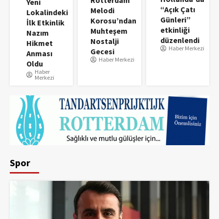
Yeni
“Açık Çatı
Melodi
Lokalindeki
Günleri”
Korosu’ndan
İlk Etkinlik
etkinliği
Muhteşem
Nazım
düzenlendi
Nostalji
Hikmet
Haber Merkezi
Gecesi
Anması
Haber Merkezi
Oldu
Haber
Merkezi
Spor