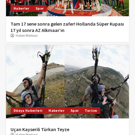
Haberler
Spor
Tam 17 sene sonra gelen zafer! Hollanda Süper Kupası
17 yıl sonra AZ Alkmaar’ın
Haber Merkezi
Dünya Haberleri
Haberler
Spor
Turizm
Uçan Kayserili Türkan Teyze
Haber Merkezi