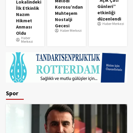
“Açık Çatı
Melodi
Lokalindeki
Günleri”
Korosu’ndan
İlk Etkinlik
etkinliği
Muhteşem
Nazım
düzenlendi
Nostalji
Hikmet
Haber Merkezi
Gecesi
Anması
Haber Merkezi
Oldu
Haber
Merkezi
Spor