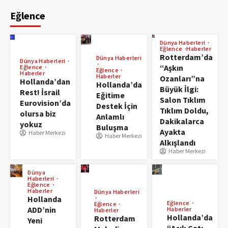
Eğlence
Dünya Haberleri
Eğlence
Haberler
Rotterdam’da
Dünya Haberleri
Dünya Haberleri
“Aşkın
Eğlence
Eğlence
Haberler
Haberler
Ozanları”na
Hollanda’dan
Hollanda’da
Büyük İlgi:
Rest! İsrail
Eğitime
Salon Tıklım
Eurovision’da
Destek İçin
Tıklım Doldu,
olursa biz
Anlamlı
Dakikalarca
yokuz
Buluşma
Ayakta
Haber Merkezi
Haber Merkezi
Alkışlandı
Haber Merkezi
Dünya
Haberleri
Eğlence
Haberler
Dünya Haberleri
Hollanda
Eğlence
Eğlence
ADD’nin
Haberler
Haberler
Hollanda’da
Rotterdam
Yeni