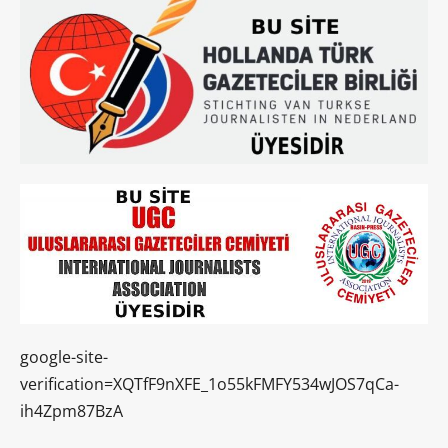
google-site-
verification=XQTfF9nXFE_1o55kFMFY534wJOS7qCa-
ih4Zpm87BzA