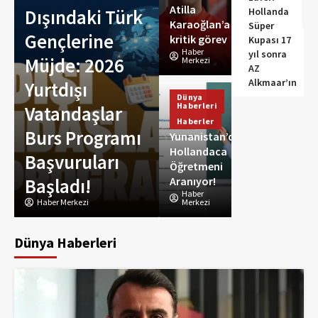
karşılama
kritik görev
Dünya Haberleri
Atilla
Dışındaki Türk
Hollanda
Haberler
Karaoğlan’a
Süper
Gençlerine
Zelenski ile
kritik görev
Kupası 17
Haber
yıl sonra
Müjde: 2026
Hollanda
Merkezi
AZ
Alkmaar’ın
Yurtdışı
Başbakanı
Dünya
Haberleri
Vatandaşlar
Jetten: Hava
Haberler
Burs Programı
savunması ve
Yunanistan’da
Hollandaca
Başvuruları
kış hazırlığı ele
Öğretmeni
Başladı!
Aranıyor!
alındı
Haber
Haber Merkezi
Merkezi
Haber Merkezi
Dünya Haberleri