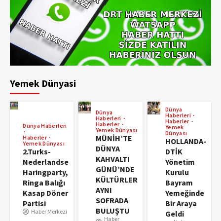
Yemek Dünyasi
Dünya
Dünya
Haberleri
Haberleri
Haberler
Haberler
Dünya Haberleri
Yemek
Yemek Dünyası
Dünyası
MÜNİH’TE
Haberler
HOLLANDA-
Yemek Dünyası
DÜNYA
2.Turks-
DTİK
KAHVALTI
Nederlandse
Yönetim
GÜNÜ’NDE
Haringparty,
Kurulu
KÜLTÜRLER
Ringa Balığı
Bayram
AYNI
Kasap Döner
Yemeğinde
SOFRADA
Partisi
Bir Araya
BULUŞTU
Haber Merkezi
Geldi
Haber