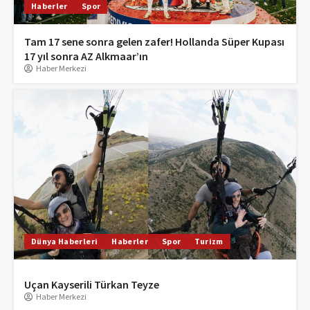
Haberler
Spor
Tam 17 sene sonra gelen zafer! Hollanda Süper Kupası
17 yıl sonra AZ Alkmaar’ın
Haber Merkezi
Dünya Haberleri
Haberler
Spor
Turizm
Uçan Kayserili Türkan Teyze
Haber Merkezi