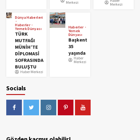
Haber
Merkezi
Merkezi
Dünya Haberleri
Haberler
Haberler
Yemek Dünyası
Yemek
TÜRK
Dünyası
Başkent
MUTFAĞI
35
MÜNİH’TE
yaşında
DİPLOMASİ
Haber
SOFRASINDA
Merkezi
BULUŞTU
Haber Merkezi
Socials
Gözden kaçmış olabilir!