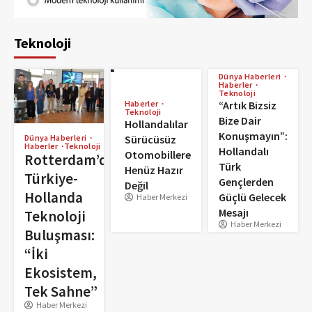
Teknoloji
Dünya Haberleri
Haberler
Teknoloji
Haberler
“Artık Bizsiz
Teknoloji
Bize Dair
Hollandalılar
Konuşmayın”:
Sürücüsüz
Dünya Haberleri
Haberler
Teknoloji
Hollandalı
Otomobillere
Rotterdam’da
Türk
Henüz Hazır
Türkiye-
Gençlerden
Değil
Hollanda
Güçlü Gelecek
Haber Merkezi
Mesajı
Teknoloji
Haber Merkezi
Buluşması:
“İki
Ekosistem,
Tek Sahne”
Haber Merkezi