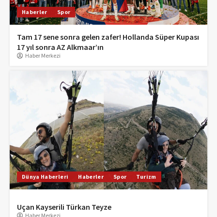
Haberler
Spor
Tam 17 sene sonra gelen zafer! Hollanda Süper Kupası
17 yıl sonra AZ Alkmaar’ın
Haber Merkezi
Dünya Haberleri
Haberler
Spor
Turizm
Uçan Kayserili Türkan Teyze
Haber Merkezi