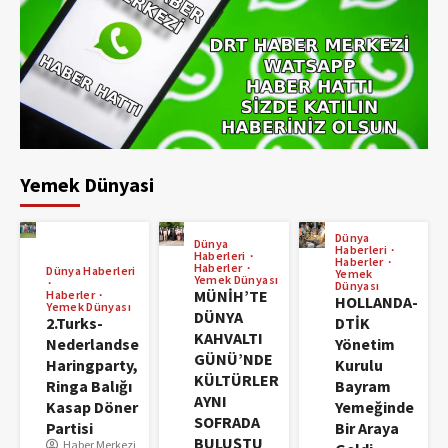
Yemek Dünyasi
Dünya
Dünya
Haberleri
Haberleri
Haberler
Haberler
Dünya Haberleri
Yemek
Yemek Dünyası
Dünyası
MÜNİH’TE
Haberler
HOLLANDA-
Yemek Dünyası
DÜNYA
2.Turks-
DTİK
KAHVALTI
Nederlandse
Yönetim
GÜNÜ’NDE
Haringparty,
Kurulu
KÜLTÜRLER
Ringa Balığı
Bayram
AYNI
Kasap Döner
Yemeğinde
SOFRADA
Partisi
Bir Araya
BULUŞTU
Haber Merkezi