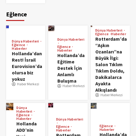
Eğlence
Dünya Haberleri
Eğlence
Haberler
Rotterdam’da
Dünya Haberleri
Dünya Haberleri
“Aşkın
Eğlence
Eğlence
Haberler
Haberler
Ozanları”na
Hollanda’dan
Hollanda’da
Büyük İlgi:
Rest! İsrail
Eğitime
Salon Tıklım
Eurovision’da
Destek İçin
Tıklım Doldu,
olursa biz
Anlamlı
Dakikalarca
yokuz
Buluşma
Ayakta
Haber Merkezi
Haber Merkezi
Alkışlandı
Haber Merkezi
Dünya
Haberleri
Eğlence
Haberler
Dünya Haberleri
Hollanda
Eğlence
Eğlence
ADD’nin
Haberler
Haberler
Hollanda’da
Rotterdam