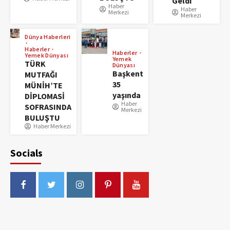
Geldi
Haber
Haber
Merkezi
Merkezi
Dünya Haberleri
Haberler
Haberler
Yemek Dünyası
Yemek
TÜRK
Dünyası
Başkent
MUTFAĞI
35
MÜNİH’TE
yaşında
DİPLOMASİ
Haber
SOFRASINDA
Merkezi
BULUŞTU
Haber Merkezi
Socials