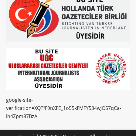
google-site-
verification=XQTfF9nXFE_1o55kFMFY534wJOS7qCa-
ih4Zpm87BzA