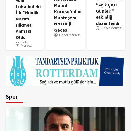
Yeni
“Açık Çatı
Melodi
Lokalindeki
Günleri”
Korosu’ndan
İlk Etkinlik
etkinliği
Muhteşem
Nazım
düzenlendi
Nostalji
Hikmet
Haber Merkezi
Gecesi
Anması
Haber Merkezi
Oldu
Haber
Merkezi
Spor