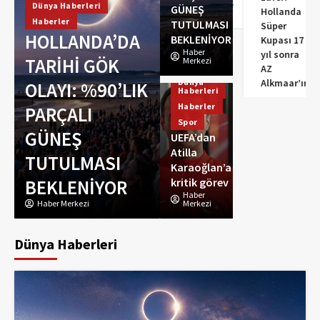
karşılama
kritik görev
GÜNEŞ
Rotterdam’da
Hollanda
TUTULMASI
Süper
Metro
BEKLENİYOR
Kupası 17
Haber
yıl sonra
Seferlerine 10
Merkezi
AZ
Dünya
Alkmaar’ın
K
Günlük
Haberleri
Dünya Haberleri
Haberler
Düzenleme:
Haberler
Spor
Spor
Şehir
UEFA’dan Atilla
UEFA’dan
Atilla
Merkezinde
Karaoğlan’a
Karaoğlan’a
Hat Bölündü
kritik görev
kritik görev
Haber
Haber Merkezi
Merkezi
Haber Merkezi
Dünya Haberleri