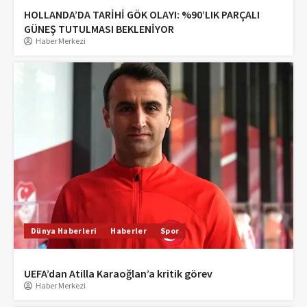
HOLLANDA’DA TARİHİ GÖK OLAYI: %90’LIK PARÇALI
GÜNEŞ TUTULMASI BEKLENİYOR
Haber Merkezi
Dünya Haberleri
Haberler
Spor
UEFA’dan Atilla Karaoğlan’a kritik görev
Haber Merkezi