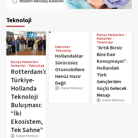
Teknoloji
Dünya Haberleri
Haberler
Teknoloji
Haberler
“Artık Bizsiz
Teknoloji
Bize Dair
Hollandalılar
Konuşmayın”:
Sürücüsüz
Dünya Haberleri
Haberler
Teknoloji
Hollandalı
Otomobillere
Rotterdam’da
Türk
Henüz Hazır
Türkiye-
Gençlerden
Değil
Hollanda
Güçlü Gelecek
Haber Merkezi
Mesajı
Teknoloji
Haber Merkezi
Buluşması:
“İki
Ekosistem,
Tek Sahne”
Haber Merkezi