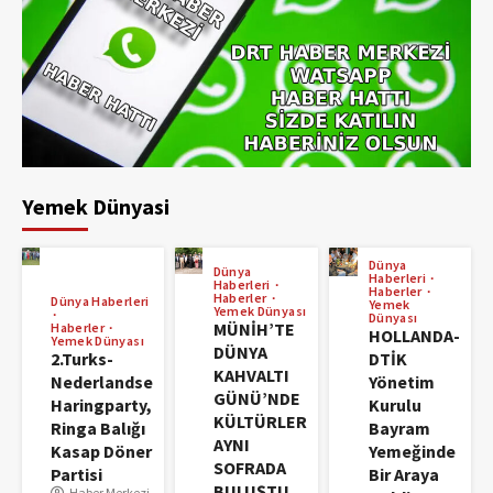
Yemek Dünyasi
Dünya
Dünya
Haberleri
Haberleri
Haberler
Haberler
Dünya Haberleri
Yemek
Yemek Dünyası
Dünyası
MÜNİH’TE
Haberler
HOLLANDA-
Yemek Dünyası
DÜNYA
2.Turks-
DTİK
KAHVALTI
Nederlandse
Yönetim
GÜNÜ’NDE
Haringparty,
Kurulu
KÜLTÜRLER
Ringa Balığı
Bayram
AYNI
Kasap Döner
Yemeğinde
SOFRADA
Partisi
Bir Araya
BULUŞTU
Haber Merkezi