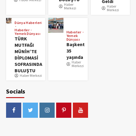
Geldi
Haber
Haber
Merkezi
Merkezi
Dünya Haberleri
Haberler
Haberler
Yemek Dünyası
Yemek
TÜRK
Dünyası
Başkent
MUTFAĞI
35
MÜNİH’TE
yaşında
DİPLOMASİ
Haber
SOFRASINDA
Merkezi
BULUŞTU
Haber Merkezi
Socials