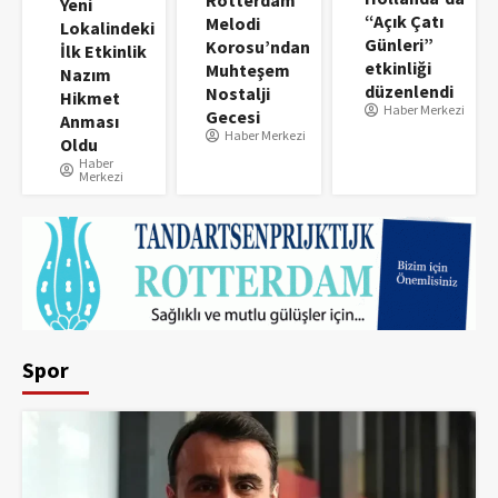
Yeni
“Açık Çatı
Melodi
Lokalindeki
Günleri”
Korosu’ndan
İlk Etkinlik
etkinliği
Muhteşem
Nazım
düzenlendi
Nostalji
Hikmet
Haber Merkezi
Gecesi
Anması
Haber Merkezi
Oldu
Haber
Merkezi
Spor