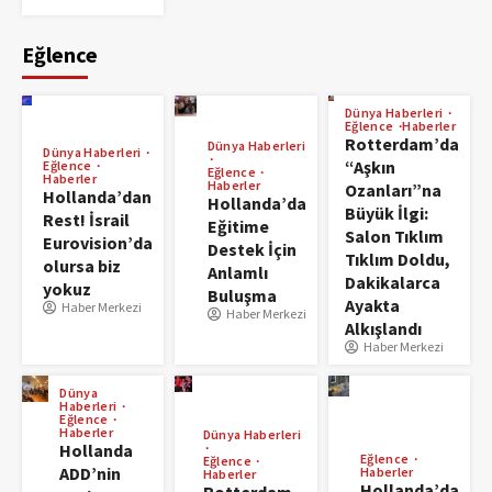
Eğlence
Dünya Haberleri
Eğlence
Haberler
Rotterdam’da
Dünya Haberleri
Dünya Haberleri
“Aşkın
Eğlence
Eğlence
Haberler
Haberler
Ozanları”na
Hollanda’dan
Hollanda’da
Büyük İlgi:
Rest! İsrail
Eğitime
Salon Tıklım
Eurovision’da
Destek İçin
Tıklım Doldu,
olursa biz
Anlamlı
Dakikalarca
yokuz
Buluşma
Ayakta
Haber Merkezi
Haber Merkezi
Alkışlandı
Haber Merkezi
Dünya
Haberleri
Eğlence
Haberler
Dünya Haberleri
Hollanda
Eğlence
Eğlence
ADD’nin
Haberler
Haberler
Hollanda’da
Rotterdam