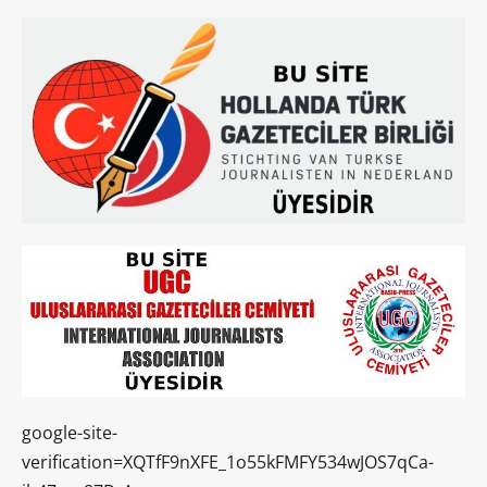
google-site-
verification=XQTfF9nXFE_1o55kFMFY534wJOS7qCa-