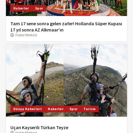
Haberler
Spor
Tam 17 sene sonra gelen zafer! Hollanda Süper Kupası
17 yıl sonra AZ Alkmaar’ın
Haber Merkezi
Dünya Haberleri
Haberler
Spor
Turizm
Uçan Kayserili Türkan Teyze
Haber Merkezi