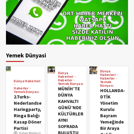
Yemek Dünyasi
Dünya
Dünya
Haberleri
Haberleri
Haberler
Haberler
Dünya Haberleri
Yemek
Yemek Dünyası
Dünyası
MÜNİH’TE
Haberler
HOLLANDA-
Yemek Dünyası
DÜNYA
2.Turks-
DTİK
KAHVALTI
Nederlandse
Yönetim
GÜNÜ’NDE
Haringparty,
Kurulu
KÜLTÜRLER
Ringa Balığı
Bayram
AYNI
Kasap Döner
Yemeğinde
SOFRADA
Partisi
Bir Araya
BULUŞTU
Haber Merkezi