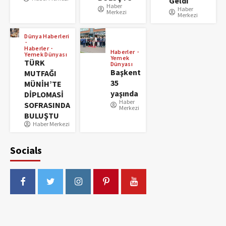
Geldi
Haber
Haber
Merkezi
Merkezi
Dünya Haberleri
Haberler
Haberler
Yemek Dünyası
Yemek
TÜRK
Dünyası
Başkent
MUTFAĞI
35
MÜNİH’TE
yaşında
DİPLOMASİ
Haber
SOFRASINDA
Merkezi
BULUŞTU
Haber Merkezi
Socials