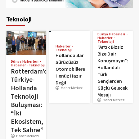
Teknoloji
Dünya Haberleri
Haberler
Teknoloji
Haberler
“Artık Bizsiz
Teknoloji
Bize Dair
Hollandalılar
Konuşmayın”:
Sürücüsüz
Dünya Haberleri
Haberler
Teknoloji
Hollandalı
Otomobillere
Rotterdam’da
Türk
Henüz Hazır
Türkiye-
Gençlerden
Değil
Hollanda
Güçlü Gelecek
Haber Merkezi
Mesajı
Teknoloji
Haber Merkezi
Buluşması:
“İki
Ekosistem,
Tek Sahne”
Haber Merkezi