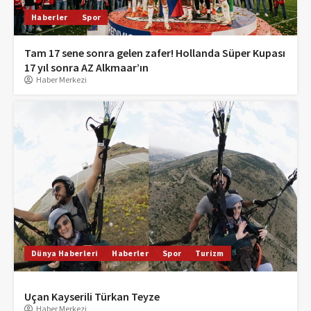
Haberler
Spor
Tam 17 sene sonra gelen zafer! Hollanda Süper Kupası
17 yıl sonra AZ Alkmaar’ın
Haber Merkezi
Dünya Haberleri
Haberler
Spor
Turizm
Uçan Kayserili Türkan Teyze
Haber Merkezi