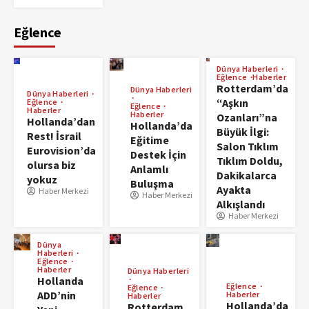
Eğlence
Dünya Haberleri
Eğlence
Haberler
Rotterdam’da
Dünya Haberleri
Dünya Haberleri
“Aşkın
Eğlence
Eğlence
Haberler
Haberler
Ozanları”na
Hollanda’dan
Hollanda’da
Büyük İlgi:
Rest! İsrail
Eğitime
Salon Tıklım
Eurovision’da
Destek İçin
Tıklım Doldu,
olursa biz
Anlamlı
Dakikalarca
yokuz
Buluşma
Ayakta
Haber Merkezi
Haber Merkezi
Alkışlandı
Haber Merkezi
Dünya
Haberleri
Eğlence
Haberler
Dünya Haberleri
Hollanda
Eğlence
Eğlence
ADD’nin
Haberler
Haberler
Hollanda’da
Rotterdam