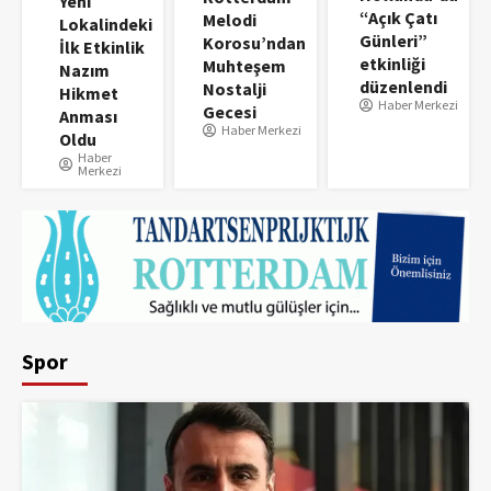
Yeni
“Açık Çatı
Melodi
Lokalindeki
Günleri”
Korosu’ndan
İlk Etkinlik
etkinliği
Muhteşem
Nazım
düzenlendi
Nostalji
Hikmet
Haber Merkezi
Gecesi
Anması
Haber Merkezi
Oldu
Haber
Merkezi
Spor