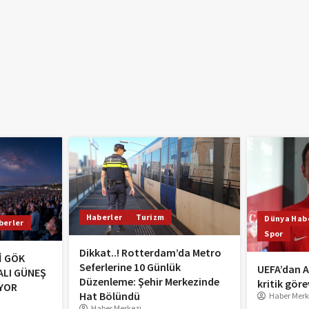
Haberler
Turizm
Dünya Habe
berler
Spor
Dikkat..! Rotterdam’da Metro
İ GÖK
Seferlerine 10 Günlük
UEFA’dan A
ALI GÜNEŞ
Düzenleme: Şehir Merkezinde
kritik göre
YOR
Hat Bölündü
Haber Merk
Haber Merkezi