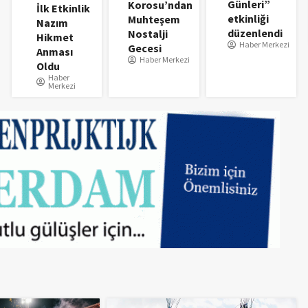
Günleri”
Korosu’ndan
İlk Etkinlik
etkinliği
Muhteşem
Nazım
düzenlendi
Nostalji
Hikmet
Haber Merkezi
Gecesi
Anması
Haber Merkezi
Oldu
Haber
Merkezi