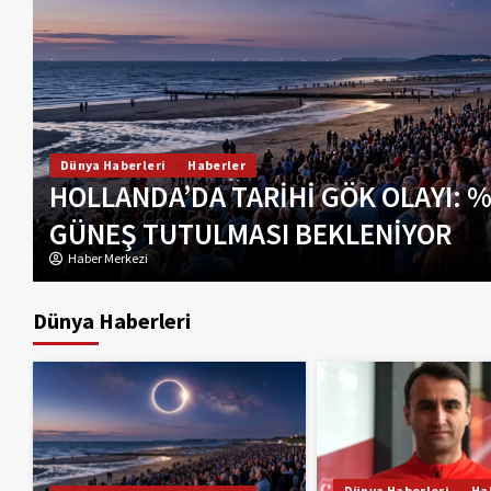
Haberler
Turizm
Dikkat..! Rotterdam’da Metro Sefer
Düzenleme: Şehir Merkezinde Hat
Haber Merkezi
Dünya Haberleri
Dünya Haberleri
Ha