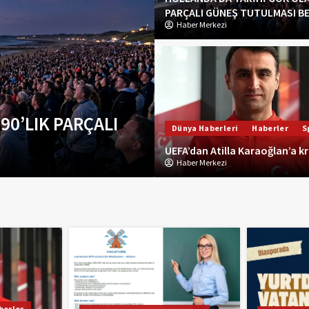
PARÇALI GÜNEŞ TUTULMASI B
Haber Merkezi
lerine 10 Günlük
Dünya Haberleri
Haberler
S
Dünya Haberleri
Haberler
S
 Bölündü
UEFA’dan Atilla Ka
UEFA’dan Atilla Karaoğlan’a kr
Haber Merkezi
Haber Merkezi
berler