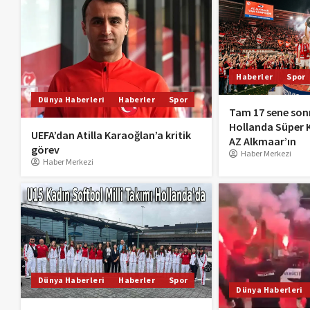
Haberler
Spor
Dünya Haberleri
Haberler
Spor
Tam 17 sene sonr
Hollanda Süper K
UEFA’dan Atilla Karaoğlan’a kritik
AZ Alkmaar’ın
görev
Haber Merkezi
Haber Merkezi
Dünya Haberleri
Haberler
Spor
Dünya Haberleri