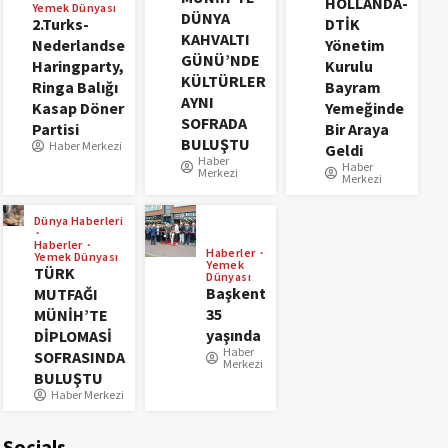
HOLLANDA-
Yemek Dünyası
DÜNYA
2.Turks-
DTİK
KAHVALTI
Nederlandse
Yönetim
GÜNÜ’NDE
Haringparty,
Kurulu
KÜLTÜRLER
Ringa Balığı
Bayram
AYNI
Kasap Döner
Yemeğinde
SOFRADA
Partisi
Bir Araya
BULUŞTU
Haber Merkezi
Geldi
Haber
Haber
Merkezi
Merkezi
Dünya Haberleri
Haberler
Haberler
Yemek Dünyası
Yemek
TÜRK
Dünyası
Başkent
MUTFAĞI
35
MÜNİH’TE
yaşında
DİPLOMASİ
Haber
SOFRASINDA
Merkezi
BULUŞTU
Haber Merkezi
Socials