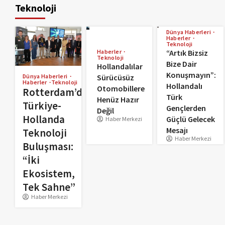
Teknoloji
Dünya Haberleri
Haberler
Teknoloji
Haberler
“Artık Bizsiz
Teknoloji
Bize Dair
Hollandalılar
Konuşmayın”:
Sürücüsüz
Dünya Haberleri
Haberler
Teknoloji
Hollandalı
Otomobillere
Rotterdam’da
Türk
Henüz Hazır
Türkiye-
Gençlerden
Değil
Hollanda
Güçlü Gelecek
Haber Merkezi
Mesajı
Teknoloji
Haber Merkezi
Buluşması:
“İki
Ekosistem,
Tek Sahne”
Haber Merkezi