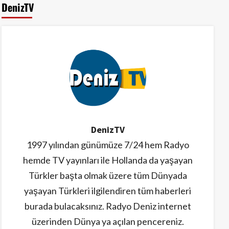
DenizTV
4
Samsunspor’a Hollanda’da
meşaleli karşılama
5
DenizTV
1997 yılından günümüze 7/24 hem Radyo
hemde TV yayınları ile Hollanda da yaşayan
Türkler başta olmak üzere tüm Dünyada
yaşayan Türkleri ilgilendiren tüm haberleri
burada bulacaksınız. Radyo Deniz internet
üzerinden Dünya ya açılan pencereniz.