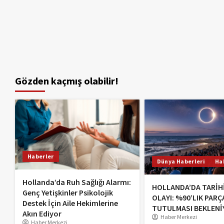
Gözden kaçmış olabilir!
Haberler
Dünya Haberleri
Ha
Hollanda’da Ruh Sağlığı Alarmı:
HOLLANDA’DA TARİH
Genç Yetişkinler Psikolojik
OLAYI: %90’LIK PARÇ
Destek İçin Aile Hekimlerine
TUTULMASI BEKLENİ
Akın Ediyor
Haber Merkezi
Haber Merkezi