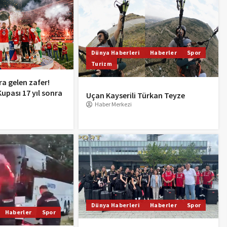
Dünya Haberleri
Haberler
Spor
Turizm
a gelen zafer!
upası 17 yıl sonra
Uçan Kayserili Türkan Teyze
Haber Merkezi
Dünya Haberleri
Haberler
Spor
Haberler
Spor