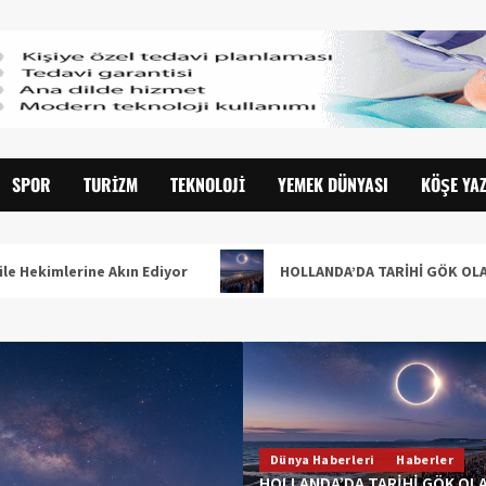
SPOR
TURIZM
TEKNOLOJI
YEMEK DÜNYASI
KÖŞE YAZ
e Akın Ediyor
HOLLANDA’DA TARİHİ GÖK OLAYI: %90’LIK 
Dünya Haberleri
Haberler
HOLLANDA’DA TARİHİ GÖK OLAY