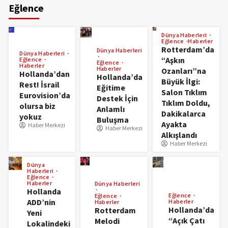
Eğlence
Dünya Haberleri
Eğlence
Haberler
Rotterdam’da
Dünya Haberleri
Dünya Haberleri
“Aşkın
Eğlence
Eğlence
Haberler
Haberler
Ozanları”na
Hollanda’dan
Hollanda’da
Büyük İlgi:
Rest! İsrail
Eğitime
Salon Tıklım
Eurovision’da
Destek İçin
Tıklım Doldu,
olursa biz
Anlamlı
Dakikalarca
yokuz
Buluşma
Ayakta
Haber Merkezi
Haber Merkezi
Alkışlandı
Haber Merkezi
Dünya
Haberleri
Eğlence
Haberler
Dünya Haberleri
Hollanda
Eğlence
Eğlence
ADD’nin
Haberler
Haberler
Hollanda’da
Rotterdam
Yeni
“Açık Çatı
Melodi
Lokalindeki