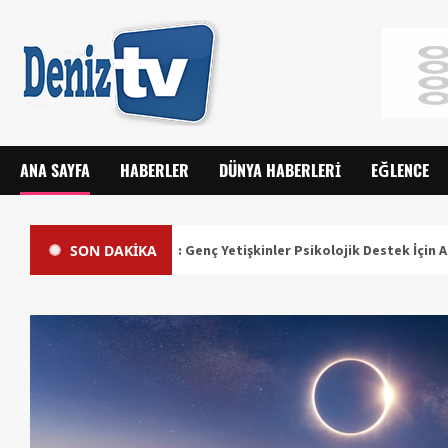
ANA SAYFA
HABERLER
DÜNYA HABERLERI
EĞLENCE
SON DAKİKA
ağlığı Alarmı: Genç Yetişkinler Psikolojik Destek İçin Aile Hekimlerin