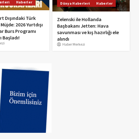
UEFA’dan Atilla Karaoğlan’a
rleri
Haberler
Dünya Haberleri
Haberler
kritik görev
rt Dışındaki Türk
Zelenski ile Hollanda
1
 Müjde: 2026 Yurtdışı
Başbakanı Jetten: Hava
ar Burs Programı
savunması ve kış hazırlığı ele
Tam 17 sene sonra gelen
ı Başladı!
alındı
zafer! Hollanda Süper
ezi
Haber Merkezi
Kupası 17 yıl sonra AZ
Alkmaar’ın
2
Uçan Kayserili Türkan Teyze
3
U15 Kadın Softbol Milli
Takımı Hollanda’da
Coşkuyla Karşılandı