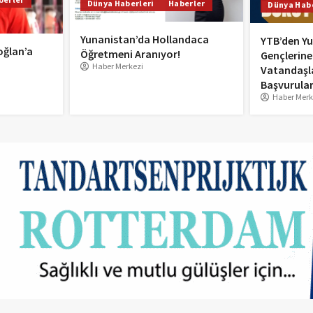
Dünya Haberleri
Haberler
Dünya Habe
Yunanistan’da Hollandaca
YTB’den Yu
oğlan’a
Öğretmeni Aranıyor!
Gençlerine
Haber Merkezi
Vatandaşl
Başvurular
Haber Merk